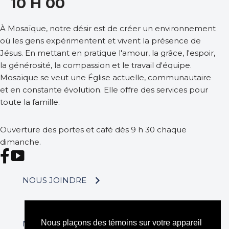
10 H 00
À Mosaïque, notre désir est de créer un environnement
où les gens expérimentent et vivent la présence de
Jésus. En mettant en pratique l'amour, la grâce, l'espoir,
la générosité, la compassion et le travail d'équipe.
Mosaïque se veut une Église actuelle, communautaire
et en constante évolution. Elle offre des services pour
toute la famille.
Ouverture des portes et café dès 9 h 30 chaque
dimanche.
Regarder sur Facebook
Voir sur YouTube
NOUS JOINDRE
Nous plaçons des témoins sur votre appareil
NOS ÉVÉNEMENTS