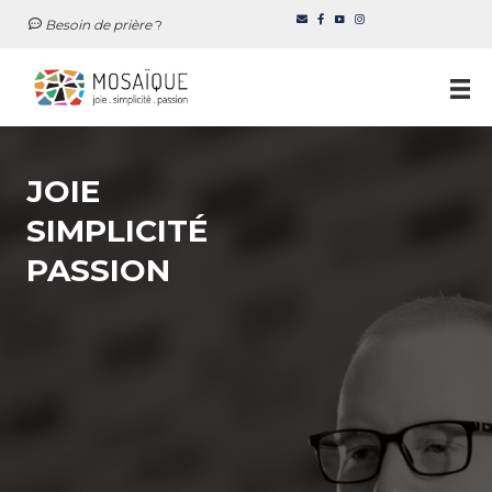
Besoin de prière
?
Aller
au
contenu
JOIE
SIMPLICITÉ
PASSION