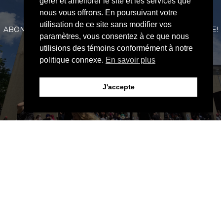
gérer et améliorer le site et les services que
POUR NE RIEN MANQUER
nous vous offrons. En poursuivant votre
utilisation de ce site sans modifier vos
ABONNEZ-VOUS À LA LETTRE MENSUELLE DE MOSAÏQUE!
paramètres, vous consentez à ce que nous
utilisions des témoins conformément à notre
politique connexe.
En savoir plus
JE M'ABONNE
J'accepte
Soyez bienvenus à l’Église Communautaire
Mosaïque. Notre église chrétienne évangélique est
située dans le quartier Saint-Sauveur dans la ville de
Québec
.
Suivez-nous sur les médias sociaux