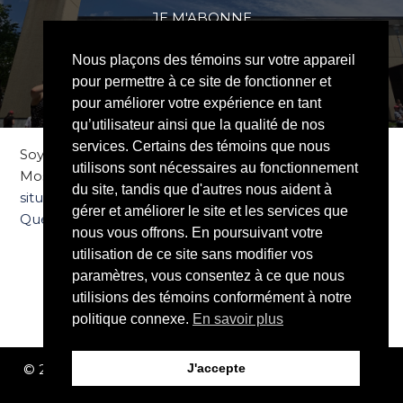
JE M'ABONNE
Nous plaçons des témoins sur votre appareil
pour permettre à ce site de fonctionner et
pour améliorer votre expérience en tant
qu’utilisateur ainsi que la qualité de nos
services. Certains des témoins que nous
Soyez bienvenus à l’Église Communautaire
utilisons sont nécessaires au fonctionnement
Mosaïque. Notre église chrétienne évangélique est
du site, tandis que d'autres nous aident à
située dans le quartier Saint-Sauveur dans la ville de
gérer et améliorer le site et les services que
Québec
.
nous vous offrons. En poursuivant votre
utilisation de ce site sans modifier vos
Suivez-nous sur les médias sociaux
paramètres, vous consentez à ce que nous
utilisions des témoins conformément à notre
politique connexe.
En savoir plus
J'accepte
© 2026 Église communautaire Mosaïque. Tous droits
réservés.
Politique de confidentialité
.